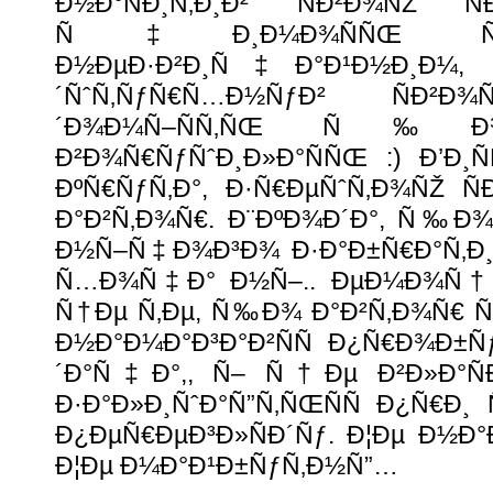
Ð½Ð°ÑÐ¸Ñ‚Ð¸Ð² ÑÐ²Ð¾ÑŽ Ñ
Ñ‡Ð¸Ð¼Ð¾ÑÑŒ ÑÐ²
Ð½ÐµÐ·Ð²Ð¸Ñ‡Ð°Ð¹Ð½Ð¸Ð¼,
´ÑˆÑ‚ÑƒÑ€Ñ…Ð½ÑƒÐ² ÑÐ²Ð¾
´Ð¾Ð¼Ñ–ÑÑ‚ÑŒ Ñ‰Ð¾
Ð²Ð¾Ñ€ÑƒÑˆÐ¸Ð»Ð°ÑÑŒ :) Ð’Ð¸Ñ
ÐºÑ€ÑƒÑ‚Ð°, Ð·Ñ€ÐµÑˆÑ‚Ð¾ÑŽ Ñ
Ð°Ð²Ñ‚Ð¾Ñ€. Ð¨ÐºÐ¾Ð´Ð°, Ñ‰
Ð½Ñ–Ñ‡Ð¾Ð³Ð¾ Ð·Ð°Ð±Ñ€Ð°Ñ‚Ð
Ñ…Ð¾Ñ‡Ð° Ð½Ñ–.. ÐµÐ¼Ð¾Ñ†Ñ
Ñ†Ðµ Ñ‚Ðµ, Ñ‰Ð¾ Ð°Ð²Ñ‚Ð¾Ñ€ Ñ
Ð½Ð°Ð¼Ð°Ð³Ð°Ð²ÑÑ Ð¿Ñ€Ð¾Ð±Ñƒ
´Ð°Ñ‡Ð°,, Ñ– Ñ†Ðµ Ð²Ð»Ð°Ñ
Ð·Ð°Ð»Ð¸ÑˆÐ°Ñ”Ñ‚ÑŒÑÑ Ð¿Ñ€Ð¸ 
Ð¿ÐµÑ€ÐµÐ³Ð»ÑÐ´Ñƒ. Ð¦Ðµ Ð½Ð
Ð¦Ðµ Ð¼Ð°Ð¹Ð±ÑƒÑ‚Ð½Ñ”…