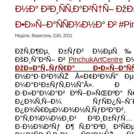
Ð½Ð° Ð²Ð¸ÑÑ‚Ð°Ð²Ñ†Ñ– Ðž
Ð•Ð»Ñ–Ð°ÑÑÐ¾Ð½Ð° Ð² #Pin
Неділя, Вересень 11th, 2011
ÐžÑ‚Ð¶Ðµ, Ð±ÑƒÐ² Ð½ÐµÑ‰
ÐšÐ¸Ñ”Ð²Ñ– Ð²
PinchukArtCentre
Ð½
ÐžÐ»Ð°Ñ„ÑƒÑ€Ð° Ð•Ð»Ñ–Ð°ÑÑ
Ð½Ð°Ð·Ð²Ð¾ÑŽ Â«Ð¢Ð²Ð¾Ñ” 
Ð¼Ð°Ð¹Ð±ÑƒÑ‚Ð½Ñ”Â». Ð Ð
Ð·Ð»Ð°Ð¼Ð°Ð² ÐºÑ–Ð»ÑŒÐºÐ° 
Ð¿Ð¾Ñ‚Ñ–Ð¼ ÑƒÑÐ¿Ñ
Ð¿Ð¾Ñ€ÐµÐ¼Ð¾Ð½Ñ‚ÑƒÐ²Ð°Ð²
Ð°Ñ‚Ð¾Ð¼Ð½Ð¸Ð¹ Ð²Ð¸Ð±Ñƒ
Ð·Ð½Ð¾Ð²Ñƒ Ð¶ Ñ‚Ð°ÐºÐ¸ Ð²ÑÐ