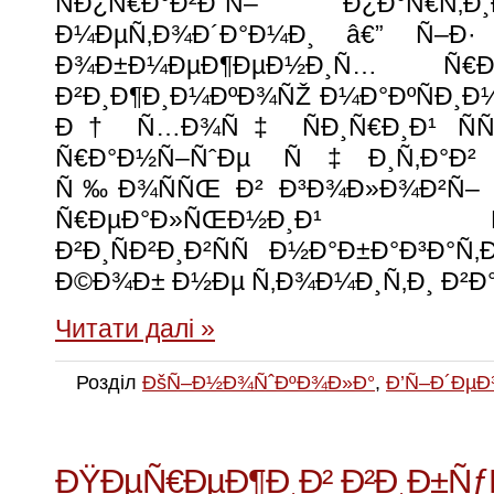
ÑÐ¿Ñ€Ð°Ð²Ð´Ñ– Ð¿Ð°Ñ€Ñ‚Ð¸Ð
Ð¼ÐµÑ‚Ð¾Ð´Ð°Ð¼Ð¸ â€” Ñ–Ð· 
Ð¾Ð±Ð¼ÐµÐ¶ÐµÐ½Ð¸Ñ… Ñ€Ðµ
Ð²Ð¸Ð¶Ð¸Ð¼ÐºÐ¾ÑŽ Ð¼Ð°ÐºÑÐ¸Ð
Ð† Ñ…Ð¾Ñ‡ ÑÐ¸Ñ€Ð¸Ð¹ ÑÑ
Ñ€Ð°Ð½Ñ–ÑˆÐµ Ñ‡Ð¸Ñ‚Ð°Ð²
Ñ‰Ð¾ÑÑŒ Ð² Ð³Ð¾Ð»Ð¾Ð²Ñ– Ñƒ
Ñ€ÐµÐ°Ð»ÑŒÐ½Ð¸Ð¹ Ñ€Ðµ
Ð²Ð¸ÑÐ²Ð¸Ð²ÑÑ Ð½Ð°Ð±Ð°Ð³Ð
Ð©Ð¾Ð± Ð½Ðµ Ñ‚Ð¾Ð¼Ð¸Ñ‚Ð¸ Ð²Ð°
Читати далі »
Розділ
ÐšÑ–Ð½Ð¾ÑˆÐºÐ¾Ð»Ð°
,
Ð’Ñ–Ð´Ðµ
ÐŸÐµÑ€ÐµÐ¶Ð¸Ð² Ð²Ð¸Ð±Ñ