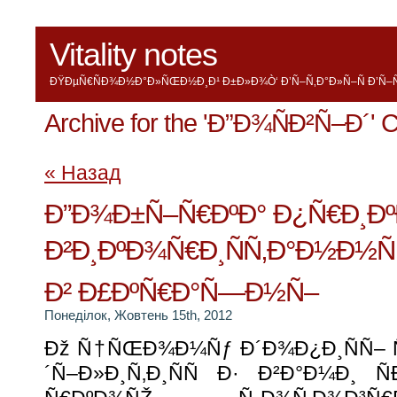
Vitality notes
ÐŸÐµÑ€ÑÐ¾Ð½Ð°Ð»ÑŒÐ½Ð¸Ð¹ Ð±Ð»Ð¾Ò‘ Ð’Ñ–Ñ‚Ð°Ð»Ñ–Ñ Ð’Ñ–Ñ
Archive for the 'Ð”Ð¾ÑÐ²Ñ–Ð´' 
« Назад
Ð”Ð¾Ð±Ñ–Ñ€ÐºÐ° Ð¿Ñ€Ð¸Ðº
Ð²Ð¸ÐºÐ¾Ñ€Ð¸ÑÑ‚Ð°Ð½Ð½Ñ
Ð² Ð£ÐºÑ€Ð°Ñ—Ð½Ñ–
Понеділок, Жовтень 15th, 2012
Ðž Ñ†ÑŒÐ¾Ð¼Ñƒ Ð´Ð¾Ð¿Ð¸ÑÑ–
´Ñ–Ð»Ð¸Ñ‚Ð¸ÑÑ Ð· Ð²Ð°Ð¼Ð¸ 