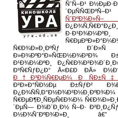
ÑˆÑ–Ð¹ Ð½ÐµÐ·
´ÐµÑÑŒÐ
ÑˆÐºÐ¾Ð»Ñ– 
Ð¿Ð¾Ñ‚Ñ€Ð
Ð·Ð¹Ð¾Ð¼ÐºÐ¸
Ñ€ÐµÐºÐ»Ð°Ð¼
Ñ€Ð¾Ð»Ð¸ÐºÑƒ Ð´Ð»Ñ
Ð»Ð¾ÐºÐ°Ð»ÑŒÐ½Ð¾Ð³Ð¾ Ð
Ð¹Ð¾Ð¼ÐºÐ¸ Ð¿Ñ€Ð¾Ð²Ð¾Ð´Ð¸
Ð³Ñ€ÑƒÐ¿Ð° Â«Ð£Ð ÐÂ» Ð
Ð†Ð³Ð¾Ñ€ÐµÐ¼ Ð ÑÐ±Ñ‡
Ð²Ð»Ð°ÑÐ½Ðµ Ð±ÑƒÐ² Ð¾Ð
Ð¿Ð¾ÑÑ‚Ð°Ð½Ð¾Ð²Ð
Ñ€ÐµÐ¶Ð¸ÑÐµÑ€Ð¾Ð¼ Ñ€Ð¾Ð»Ð¸Ð
´ÐµÑ— Ð¾Ð´Ð¸Ð½ Ñ–Ð· Ð²Ð¸Ð¿Ñƒ
Ð½Ð¾ÑˆÐºÐ¾Ð»Ð¸ â€” Ð