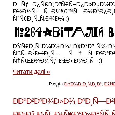
Ð Ñƒ Ð¿Ñ€Ð¸ÐºÑ€Ñ–Ð¿Ð»ÐµÐ½Ð½
Ð¼Ð¾Ñ” Ñ–Ð¼â€™Ñ Ð½Ð°Ð¿Ð
ÑˆÑ€Ð¸Ñ„Ñ‚Ð¾Ð¼ :)
ÐŸÑ€Ð¸Ñ”Ð¼Ð½Ð¾! Ð¢Ð°Ðº Ñ‰Ð
Ñ€Ñ–Ð·Ð½Ð¸Ñ… Ñ†Ñ–ÐºÐ°Ð²
Ñ†ÑŒÐ¾Ð¼Ñƒ Ð±Ð»Ð¾Ð·Ñ– :)
Читати далі »
Розділ
ÐŸÐ¾Ð·Ð¸Ñ‚Ð¸Ð²
,
ÐžÑ
ÐÐ°Ð²ÐºÐ¾Ð»Ð¾ ÐºÐ¸Ñ—Ð
ÐÐ›Ðž Ð·Ñ–Ð±Ñ€Ð°Ð»Ð°ÑÑ