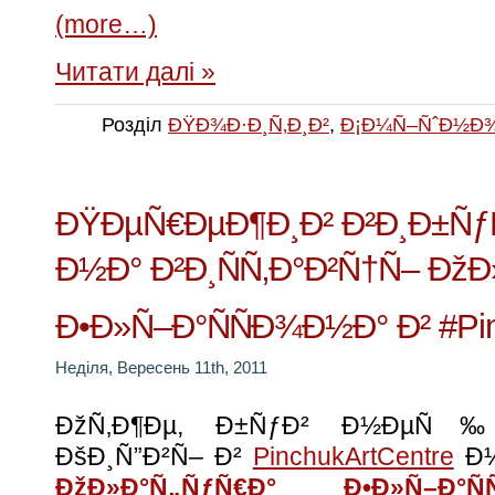
(more…)
Читати далі »
Розділ
ÐŸÐ¾Ð·Ð¸Ñ‚Ð¸Ð²
,
Ð¡Ð¼Ñ–ÑˆÐ½Ð
ÐŸÐµÑ€ÐµÐ¶Ð¸Ð² Ð²Ð¸Ð±Ñ
Ð½Ð° Ð²Ð¸ÑÑ‚Ð°Ð²Ñ†Ñ– Ðž
Ð•Ð»Ñ–Ð°ÑÑÐ¾Ð½Ð° Ð² #Pin
Неділя, Вересень 11th, 2011
ÐžÑ‚Ð¶Ðµ, Ð±ÑƒÐ² Ð½ÐµÑ‰
ÐšÐ¸Ñ”Ð²Ñ– Ð²
PinchukArtCentre
Ð½
ÐžÐ»Ð°Ñ„ÑƒÑ€Ð° Ð•Ð»Ñ–Ð°ÑÑ