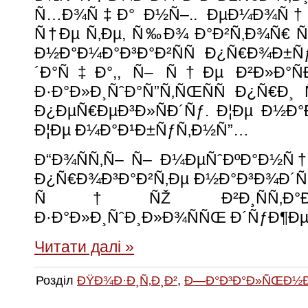
Ñ…Ð¾Ñ‡Ð° Ð½Ñ–.. ÐµÐ¼Ð¾Ñ†Ñ
Ñ†Ðµ Ñ‚Ðµ, Ñ‰Ð¾ Ð°Ð²Ñ‚Ð¾Ñ€ Ñ
Ð½Ð°Ð¼Ð°Ð³Ð°Ð²ÑÑ Ð¿Ñ€Ð¾Ð±Ñƒ
´Ð°Ñ‡Ð°,, Ñ– Ñ†Ðµ Ð²Ð»Ð°Ñ
Ð·Ð°Ð»Ð¸ÑˆÐ°Ñ”Ñ‚ÑŒÑÑ Ð¿Ñ€Ð¸ 
Ð¿ÐµÑ€ÐµÐ³Ð»ÑÐ´Ñƒ. Ð¦Ðµ Ð½Ð
Ð¦Ðµ Ð¼Ð°Ð¹Ð±ÑƒÑ‚Ð½Ñ”…
Ð“Ð¾ÑÑ‚Ñ– Ñ– Ð¼ÐµÑˆÐºÐ°Ð½Ñ†
Ð¿Ñ€Ð¾Ð³Ð°Ð²Ñ‚Ðµ Ð½Ð°Ð³Ð¾Ð´Ñƒ
Ñ†ÑŽ Ð²Ð¸ÑÑ‚Ð°Ð²Ð
Ð·Ð°Ð»Ð¸ÑˆÐ¸Ð»Ð¾ÑÑŒ Ð´ÑƒÐ¶Ð
Читати далі »
Розділ
ÐŸÐ¾Ð·Ð¸Ñ‚Ð¸Ð²
,
Ð—Ð°Ð³Ð°Ð»ÑŒÐ½Ð