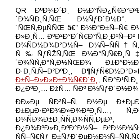
QR ÐºÐ¾Ð´Ð¸ Ð½Ð°ÑÐ¿Ñ€Ð
´Ð¾ÑÐ¸Ñ‚ÑŒ Ð½ÑƒÐ´Ð½Ð°.
´ÑŒÑ‚ÐµÑÑŒ â€” Ð½Ð°Ð±Ñ–Ñ€ 
Ð»Ð¸Ñ… ÐºÐ²Ð°Ð´Ñ€Ð°Ñ‚Ð¸ÐºÑ–Ð² Ñ‚
Ð¾ÑÐ½Ð¾Ð²Ð½Ñ– Ð¼Ñ–ÑÑ†Ñ
Ñ‰ÑƒÑŽÑ‚ÑŒ Ð¼Ð°Ñ‚Ñ€Ð¸Ñ‡
´Ð¾ÑÑ‚Ð°Ñ‚Ð½ÑŒÐ¾ Ð±Ð°Ð½
Ð·Ð¸Ñ‚Ñ–Ð²ÐºÐ¸, Ð¶ÑƒÑ€Ð½Ð°Ð»
Ð±Ñ–Ð»Ð»Ð±Ð¾Ñ€Ð´Ð¸
, ÑÐ°Ð¹Ñ‚Ð
Ð¿ÐºÐ¸… ÐžÑ… ÑÐº Ð½ÑƒÐ´Ð½Ð¾!
ÐÐ»Ðµ ÑÐ²Ñ–Ñ‚ Ð½Ðµ Ð±ÐµÐ·
Ð±ÐµÐ·Ð³Ð¾Ð»Ð¾Ð²Ð¸Ñ…, 
Ð¾ÑÐ¾Ð±Ð¸ÑÑ‚Ð¾ÑÑ
Ð¿Ð¾ÐºÐ»Ð¸ÐºÐ°Ð½Ñ– Ð²Ð½Ð¾Ñ
ÑÑ–Ñ€Ñƒ Ð±ÑƒÐ´ÐµÐ½Ð½Ñ–ÑÑ‚Ñ