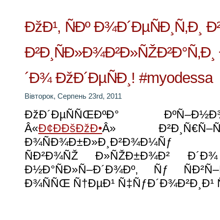
ÐžÐ¹, ÑÐº Ð¾Ð´ÐµÑÐ¸Ñ‚Ð¸
Ð²Ð¸ÑÐ»Ð¾Ð²Ð»ÑŽÐ²Ð°Ñ‚Ð
´Ð¾ ÐžÐ´ÐµÑÐ¸! #myodessa
Вівторок, Серпень 23rd, 2011
ÐžÐ´ÐµÑÑŒÐºÐ° ÐºÑ–Ð½Ð¾Ð¼
Â«
Ð¢ÐÐšÐžÐ•
Â» Ð²Ð¸Ñ€Ñ–Ñ
Ð¾ÑÐ¾Ð±Ð»Ð¸Ð²Ð¾Ð¼Ñƒ Ð²
ÑÐ²Ð¾ÑŽ Ð»ÑŽÐ±Ð¾Ð² Ð´Ð¾ 
Ð½Ð°ÑÐ»Ñ–Ð´Ð¾Ðº, Ñƒ ÑÐ²Ñ–Ñ
Ð¾ÑÑŒ Ñ†ÐµÐ¹ Ñ‡ÑƒÐ´Ð¾Ð²Ð¸Ð¹ 