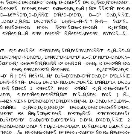
 Ñ€Ð¾Ð·Ð¼Ð¾Ð²Ð° Ð½Ðµ Ð·Ð¾Ð²ÑÑ–Ð¼ Ð¿Ñ€Ð¸Ñ”Ð¼Ð½Ð°.
ˆÑ‚Ð¾Ð²Ñ…Ð°Ð½Ð¸Ð½Ð°. Ð¥Ð»Ð¾Ð¿ÐµÑ†ÑŒ ÑÑ‚Ð°Ñ” Ð´ÐµÐ
 Ð—â€™ÑÐ²Ð¸Ð»Ð¸ÑÑŒ ÐºÑƒÐ»Ð°ÐºÐ¸. Ð—Ð° Ð¼Ð¸Ñ‚ÑŒ,
Ñ…Ð¾Ð´Ð¸Ñ‚ÑŒ
Ð½Ð°Ñ€ÑÐ´ Ð¼Ñ–Ð»Ñ–Ñ†Ñ–Ñ—, Ñ€Ð°Ñ…
–ÑÑ–Ð½ÑŒÐºÐ¾ Ð´Ð¾ ÑÐ²Ð°Ñ€Ð»Ð¸Ð²Ð¾Ñ— Ð¿Ð°Ñ€Ð¸.
 ÐŸÑ€Ð¸Ñ—Ñ…Ð°Ð² Ð½Ð°Ñˆ Ñ‚Ñ€Ð°Ð¼Ð²Ð°Ð¹. ÐŸÐ¾Ñ—Ñ…
ÑŒ. Ð¦ÐµÐ½Ñ‚Ñ€. ÐŸÐ¾Ð²ÐµÑ€Ñ‚Ð°Ñ”Ð¼Ð¾ÑÑŒ Ð¿Ñ–ÑÐ»Ñ
Ð³ÑƒÐ»ÑÐ½ÐºÐ¸. Ð¢Ñ€Ð°Ð¼Ð²Ð°Ð¹ â„–3. Ð’ ÑÐ°Ð»Ð¾Ð½Ñ–
€Ð°Ð·Ñƒ Ð±â€™Ñ”Ñ‚ÑŒÑÑ Ð² Ð¾Ñ‡Ñ– Ð½Ðµ Ð·Ð¾Ð²ÑÑ–Ð¼
Ð¹, Ð½ÐµÐ¹Ð¼Ð¾Ð²Ñ–Ñ€Ð½Ð¾ Ð¿â€™ÑÐ½Ð¸Ð¹
–Ð´ Ñ‡Ð°Ñ Ñ€ÑƒÑ…Ñƒ Ð±Ñ–Ð´Ð¾Ð»Ð°ÑˆÐ½Ð¸Ð¹ Ð²ÐµÑÑŒ
° Ð¼Ñ–ÑÑ†Ñ–, Ð½Ðµ Ð¼Ð°Ð² ÑÐ¿Ð¾ÐºÐ¾ÑŽ. Ð’ÑÑ‚Ð°Ð², Ð½Ðµ
–Ð³ Ð·Ñ–Ñ€Ð¾Ñ‡ÐºÐ¾ÑŽ Ð½Ð° Ð²ÑÑŽ Ð¿Ñ–Ð´Ð»Ð¾Ð³Ñƒ
Ð½ÐºÐ¸ Ð·Ð°ÐºÑ€Ð¸Ð²Ð°ÑŽÑ‚ÑŒ Ð´Ñ–Ñ‚ÑÐ¼ Ð¾Ñ‡Ñ–,
Ñ–ÑŽÑ‚ÑŒÑÑ ÐºÐ¾Ð½Ð´ÑƒÐºÑ‚Ð¾Ñ€Ñƒ-Ñ…Ð»Ð¾Ð¿Ñ†ÐµÐ²Ñ–,
ÑŒ Ð¿Ñ€Ð¸Ð¿Ð¸Ð½Ð¸Ð² Ð½ÐµÐ¿Ð¾Ð´Ð¾Ð±ÑÑ‚Ð²Ð¾.
¸Ð½ÐºÐ°. Ð£ ÑÐµÑ€ÐµÐ´Ð½Ñ– Ð´Ð²ÐµÑ€Ñ– Ð²Ð°Ð³Ð¾Ð½Ñƒ
µÐ±ÑƒÐ²Ð°Ð² Ð½ÐµÐ°Ð´ÐµÐºÐ²Ð°Ñ‚) Ð·Ð°Ñ…Ð¾Ð´Ð¸Ñ‚ÑŒ 2
” Ð¼Ð¾Ð»Ð¾Ð´Ð¾Ð¹ Ñ‡ÐµÐ»Ð¾Ð²ÐµÐº, Ð¿Ñ€Ð¾Ð¹Ð´ÐµÐ¼Ñ‚Ðµ
½Ð°Ð¼Ð¸…Â». Ð§Ð¾Ð»Ð¾Ð²Ñ–Ðº Ð½Ðµ Ð¼Ð°Ð² ÑÐ¸Ð» Ñ‰Ð¾Ð±