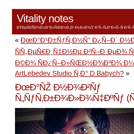
Vitality notes
ÐŸÐµÑ€ÑÐ¾Ð½Ð°Ð»ÑŒÐ½Ð¸Ð¹ Ð±Ð»Ð¾Ò‘ Ð’Ñ–Ñ‚Ð°Ð»Ñ–Ñ Ð’Ñ–Ñ
«
ÐœÐ°Ð¹Ð±ÑƒÑ‚Ð½Ñ” Ð¿Ñ–Ð´ Ð½
ÑÑ„ÐµÑ€Ð¸Ñ‡Ð½Ðµ Ð²Ñ–Ð´ÐµÐ¾ Ñ
Ð©Ð¾ ÑÐ¿Ñ–Ð»ÑŒÐ½Ð¾Ð³Ð¾ Ð¼Ñ–
ArtLebedev Studio Ñ‚Ð° D.Babych?
»
ÐœÐ°ÑŽ Ð½Ð¾Ð²Ñƒ
Ñ„ÑƒÑ‚Ð±Ð¾Ð»Ð¾Ñ‡ÐºÑƒ (