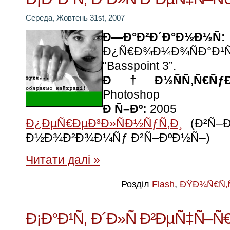
Середа, Жовтень 31st, 2007
Ð—Ð°Ð²Ð´Ð°Ð½Ð½Ñ:
Ð¿Ñ€Ð¾Ð¼Ð¾ÑÐ°Ð¹
“Basspoint 3”.
Ð†Ð½ÑÑ‚Ñ€ÑƒÐ¼
Photoshop
Ð Ñ–Ðº:
2005
Ð¿ÐµÑ€ÐµÐ³Ð»ÑÐ½ÑƒÑ‚Ð¸
(Ð²Ñ–Ð
Ð½Ð¾Ð²Ð¾Ð¼Ñƒ Ð²Ñ–ÐºÐ½Ñ–)
Читати далі »
Розділ
Flash
,
ÐŸÐ¾Ñ€Ñ‚
Ð¡Ð°Ð¹Ñ‚ Ð´Ð»Ñ Ð²ÐµÑ‡Ñ–Ñ€Ð