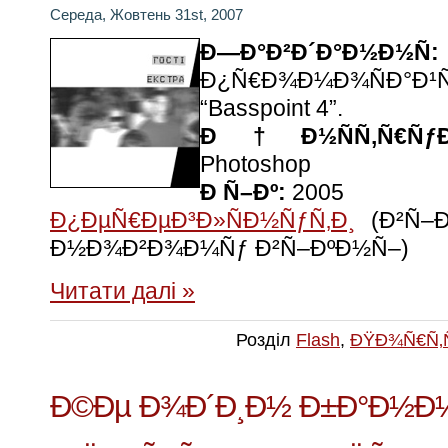
Середа, Жовтень 31st, 2007
Ð—Ð°Ð²Ð´Ð°Ð½Ð½Ñ:
Ð¿Ñ€Ð¾Ð¼Ð¾ÑÐ°Ð¹
“Basspoint 4”.
Ð†Ð½ÑÑ‚Ñ€ÑƒÐ¼
Photoshop
Ð Ñ–Ðº:
2005
Ð¿ÐµÑ€ÐµÐ³Ð»ÑÐ½ÑƒÑ‚Ð¸
(Ð²Ñ–Ð
Ð½Ð¾Ð²Ð¾Ð¼Ñƒ Ð²Ñ–ÐºÐ½Ñ–)
Читати далі »
Розділ
Flash
,
ÐŸÐ¾Ñ€Ñ‚
Ð©Ðµ Ð¾Ð´Ð¸Ð½ Ð±Ð°Ð½Ð½