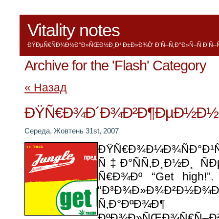
Vitality notes
ÐŸÐµÑ€ÑÐ¾Ð½Ð°Ð»ÑŒÐ½Ð¸Ð¹ Ð±Ð»Ð¾Ò‘ Ð’Ñ–Ñ‚Ð°Ð»Ñ–Ñ Ð’Ñ–Ñ
Archive for the 'Flash' Category
« Назад
ÐŸÑ€Ð¾Ð´Ð¾Ð²Ð¶ÐµÐ½Ð½Ñ 
Середа, Жовтень 31st, 2007
ÐŸÑ€Ð¾Ð¼Ð¾ÑÐ°Ð
Ñ‡Ð°ÑÑ‚Ð¸Ð½Ð¸ Ñ
Ñ€Ð¾Ðº “Get high
“Ð³Ð¾Ð»Ð¾Ð²Ð½Ð¾Ð
Ñ‚Ð°ÐºÐ¾Ð¶ Ð
ÐºÐ¾Ð»ÑŒÐ¾Ñ€Ñ–Ð