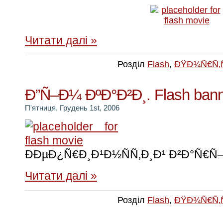
Читати далі »
Розділ
Flash
,
ÐŸÐ¾Ñ€Ñ‚
Ð”Ñ–Ð¼ ÐºÐ°Ð²Ð¸. Flash ban
П'ятниця, Грудень 1st, 2006
ÐÐµÐ¿Ñ€Ð¸Ð¹Ð½ÑÑ‚Ð¸Ð¹ Ð²Ð°Ñ€Ñ
Читати далі »
Розділ
Flash
,
ÐŸÐ¾Ñ€Ñ‚