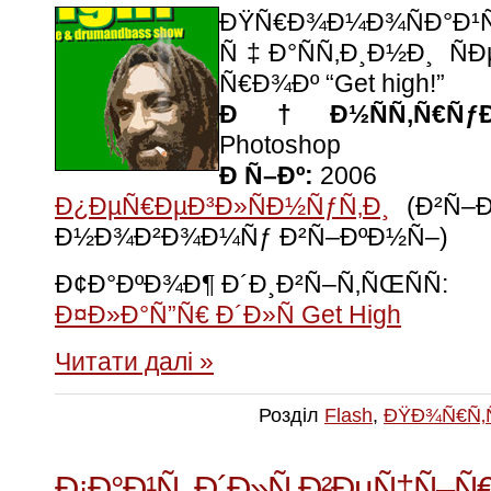
ÐŸÑ€Ð¾Ð¼Ð¾ÑÐ°Ð
Ñ‡Ð°ÑÑ‚Ð¸Ð½Ð¸ Ñ
Ñ€Ð¾Ðº “Get high!”
Ð†Ð½ÑÑ‚Ñ€ÑƒÐ¼
Photoshop
Ð Ñ–Ðº:
2006
Ð¿ÐµÑ€ÐµÐ³Ð»ÑÐ½ÑƒÑ‚Ð¸
(Ð²Ñ–Ð
Ð½Ð¾Ð²Ð¾Ð¼Ñƒ Ð²Ñ–ÐºÐ½Ñ–)
Ð¢Ð°ÐºÐ¾Ð¶ Ð´Ð¸Ð²Ñ–Ñ‚ÑŒÑÑ:
Ð¤Ð»Ð°Ñ”Ñ€ Ð´Ð»Ñ Get High
Читати далі »
Розділ
Flash
,
ÐŸÐ¾Ñ€Ñ‚
Ð¡Ð°Ð¹Ñ‚ Ð´Ð»Ñ Ð²ÐµÑ‡Ñ–Ñ€Ð