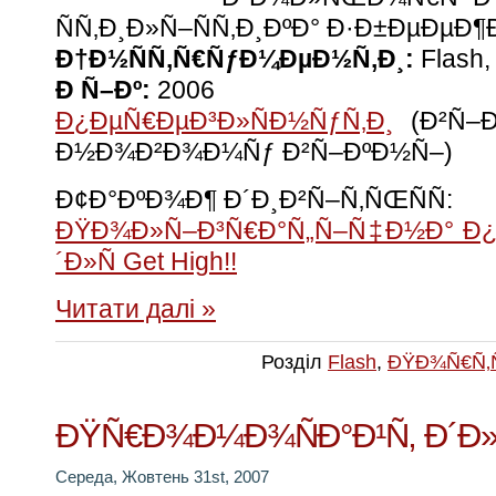
ÑÑ‚Ð¸Ð»Ñ–ÑÑ‚Ð¸ÐºÐ° Ð·Ð±ÐµÐµÐ¶
Ð†Ð½ÑÑ‚Ñ€ÑƒÐ¼ÐµÐ½Ñ‚Ð¸:
Flash,
Ð Ñ–Ðº:
2006
Ð¿ÐµÑ€ÐµÐ³Ð»ÑÐ½ÑƒÑ‚Ð¸
(Ð²Ñ–Ð
Ð½Ð¾Ð²Ð¾Ð¼Ñƒ Ð²Ñ–ÐºÐ½Ñ–)
Ð¢Ð°ÐºÐ¾Ð¶ Ð´Ð¸Ð²Ñ–Ñ‚ÑŒÑÑ:
ÐŸÐ¾Ð»Ñ–Ð³Ñ€Ð°Ñ„Ñ–Ñ‡Ð½Ð° Ð¿
´Ð»Ñ Get High!!
Читати далі »
Розділ
Flash
,
ÐŸÐ¾Ñ€Ñ‚
ÐŸÑ€Ð¾Ð¼Ð¾ÑÐ°Ð¹Ñ‚ Ð´Ð»Ñ
Середа, Жовтень 31st, 2007