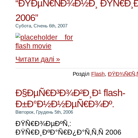
“ÐŸÐµÑ€ÑÐ¾Ð½Ð¸ ÐŸÑ€Ð¸Ðº
2006”
Субота, Січень 6th, 2007
Читати далі »
Розділ
Flash
,
ÐŸÐ¾Ñ€Ñ‚
Ð§ÐµÑ€Ð³Ð¾Ð²Ð¸Ð¹ flash-
Ð±Ð°Ð½Ð½ÐµÑ€Ð¾Ðº.
Вівторок, Грудень 5th, 2006
ÐŸÑ€Ð¾ÐµÐºÑ‚: ÐŸÐ
ÐŸÑ€Ð¸ÐºÐ°Ñ€Ð¿Ð°Ñ‚Ñ‚Ñ 2006